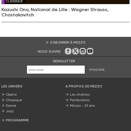
CLASSIQUE
Kazushi Ono, National de Lille : Wagner Strauss,
Chostakovitch
S’ABONNER À MEZZO
NOUS SUIVRE
Sur Facebook
Sur Twitter
Sur Instagram
Sur Youtube
NEWSLETTER
M'INSCRIRE
LES UNIVERS
A PROPOS DE MEZZO
Opéra
Les chaînes
Classique
Partenaires
Danse
Mezzo - 25 ans
Jazz
PROGRAMME
La grille Mezzo