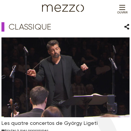
OUVRIR
CLASSIQUE
Par
Les quatre concertos de György Ligeti
Ajouter à mes programmes