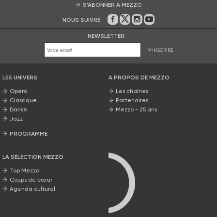
S’ABONNER À MEZZO
NOUS SUIVRE
Sur Facebook
Sur Twitter
Sur Instagram
Sur Youtube
NEWSLETTER
M'INSCRIRE
LES UNIVERS
A PROPOS DE MEZZO
Opéra
Les chaînes
Classique
Partenaires
Danse
Mezzo - 25 ans
Jazz
PROGRAMME
La grille Mezzo
LA SÉLECTION MEZZO
Top Mezzo
Coups de cœur
Agenda culturel