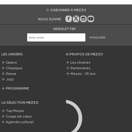
S’ABONNER À MEZZO
NOUS SUIVRE
Sur Facebook
Sur Twitter
Sur Instagram
Sur Youtube
NEWSLETTER
M'INSCRIRE
LES UNIVERS
A PROPOS DE MEZZO
Opéra
Les chaînes
Classique
Partenaires
Danse
Mezzo - 25 ans
Jazz
PROGRAMME
La grille Mezzo
LA SÉLECTION MEZZO
Top Mezzo
Coups de cœur
Agenda culturel