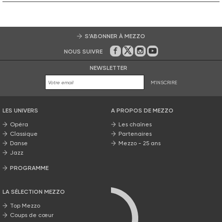
S’ABONNER À MEZZO
NOUS SUIVRE
Sur Facebook
Sur Twitter
Sur Instagram
Sur Youtube
NEWSLETTER
M'INSCRIRE
LES UNIVERS
A PROPOS DE MEZZO
Opéra
Les chaînes
Classique
Partenaires
Danse
Mezzo - 25 ans
Jazz
PROGRAMME
La grille Mezzo
LA SÉLECTION MEZZO
Top Mezzo
Coups de cœur