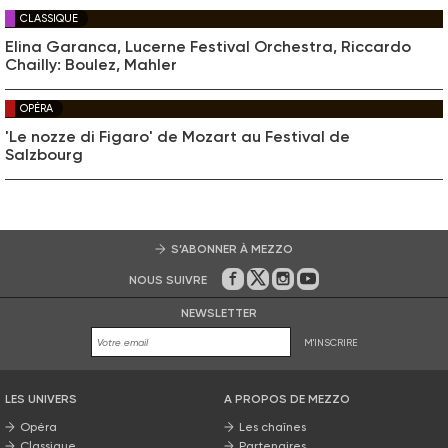
CLASSIQUE
Elina Garanca, Lucerne Festival Orchestra, Riccardo
Chailly: Boulez, Mahler
OPÉRA
'Le nozze di Figaro' de Mozart au Festival de
Salzbourg
S’ABONNER À MEZZO
NOUS SUIVRE
Sur Facebook
Sur Twitter
Sur Instagram
Sur Youtube
NEWSLETTER
M'INSCRIRE
LES UNIVERS
A PROPOS DE MEZZO
Opéra
Les chaînes
Classique
Partenaires