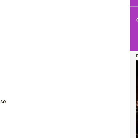
P
ise