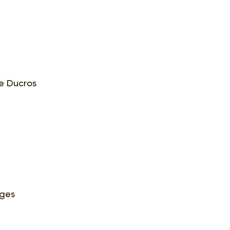
e Ducros
ages