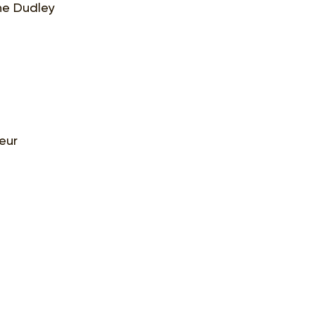
ne Dudley
eur