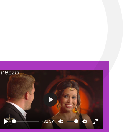
Play
-02:59
Play
Mute
Settings
Enter