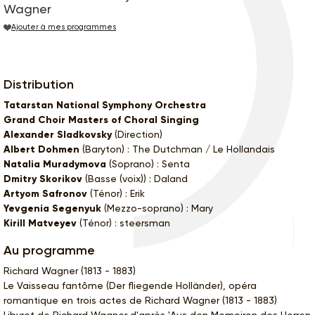
Wagner
Ajouter à mes programmes
Distribution
Tatarstan National Symphony Orchestra
Grand Choir Masters of Choral Singing
Alexander Sladkovsky
(Direction)
Albert Dohmen
(Baryton) : The Dutchman / Le Hollandais
Natalia Muradymova
(Soprano) : Senta
Dmitry Skorikov
(Basse (voix)) : Daland
Artyom Safronov
(Ténor) : Erik
Yevgenia Segenyuk
(Mezzo-soprano) : Mary
Kirill Matveyev
(Ténor) : steersman
Au programme
Richard Wagner (1813 - 1883)
Le Vaisseau fantôme (Der fliegende Holländer), opéra
romantique en trois actes de Richard Wagner (1813 - 1883)
Libvret de Richard Wagner d'après 'Aus den Memoiren des Herren