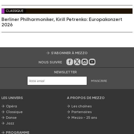
CLASSIQUE
Berliner Philharmoniker, Kirill Petrenko: Europakonzert
2026
S’ABONNER À MEZZO
NOUS SUIVRE
Sur Facebook
Sur Twitter
Sur Instagram
Sur Youtube
NEWSLETTER
M'INSCRIRE
LES UNIVERS
A PROPOS DE MEZZO
Opéra
Les chaînes
Classique
Partenaires
Danse
Mezzo - 25 ans
Jazz
PROGRAMME