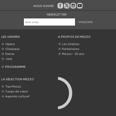
NOUS SUIVRE
Sur Facebook
Sur Twitter
Sur Instagram
Sur Youtube
NEWSLETTER
M'INSCRIRE
LES UNIVERS
A PROPOS DE MEZZO
Opéra
Les chaînes
Classique
Partenaires
Danse
Mezzo - 25 ans
Jazz
PROGRAMME
La grille Mezzo
LA SÉLECTION MEZZO
Top Mezzo
Coups de cœur
Agenda culturel