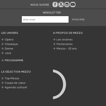
NOUS SUIVRE
Sur Facebook
Sur Twitter
Sur Instagram
Sur Youtube
NEWSLETTER
M'INSCRIRE
LES UNIVERS
A PROPOS DE MEZZO
Opéra
Les chaînes
Classique
Partenaires
Danse
Mezzo - 25 ans
Jazz
PROGRAMME
La grille Mezzo
LA SÉLECTION MEZZO
Top Mezzo
Coups de cœur
Agenda culturel