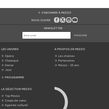
S’ABONNER À MEZZO
NOUS SUIVRE
Sur Facebook
Sur Twitter
Sur Instagram
Sur Youtube
NEWSLETTER
M'INSCRIRE
LES UNIVERS
A PROPOS DE MEZZO
Opéra
Les chaînes
Classique
Partenaires
Danse
Mezzo - 25 ans
Jazz
PROGRAMME
La grille Mezzo
LA SÉLECTION MEZZO
Top Mezzo
Coups de cœur
Agenda culturel