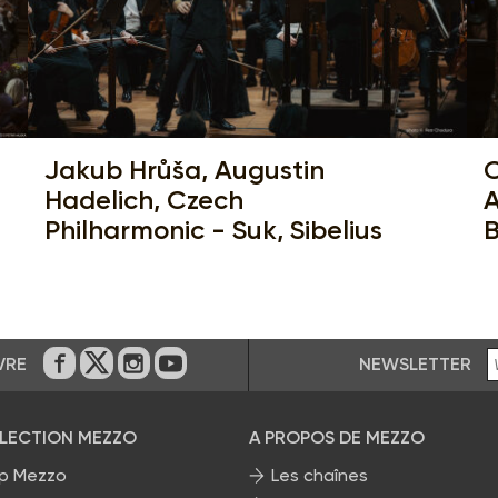
Jakub Hrůša, Augustin
C
Hadelich, Czech
A
Philharmonic - Suk, Sibelius
B
NEWSLETTER
VRE
Sur Facebook
Sur Twitter
Sur Instagram
Sur Youtube
ÉLECTION MEZZO
A PROPOS DE MEZZO
p Mezzo
Les chaînes