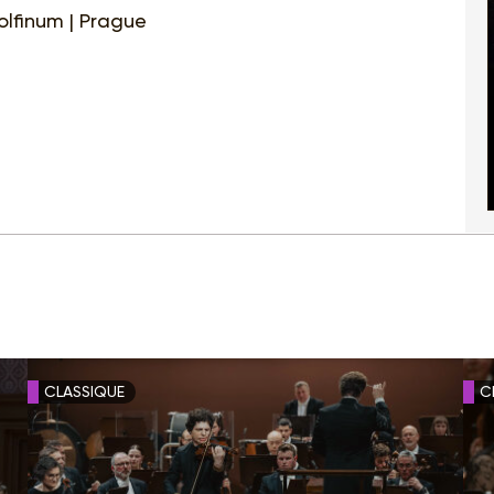
lfinum | Prague
CLASSIQUE
C