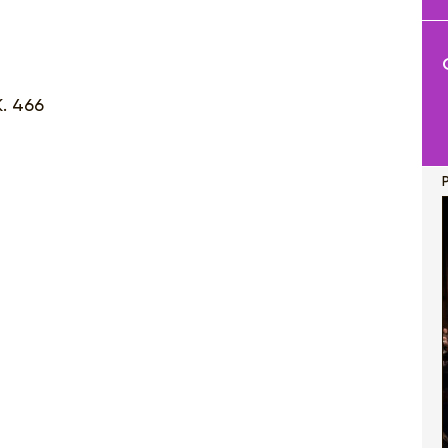
K. 466
P