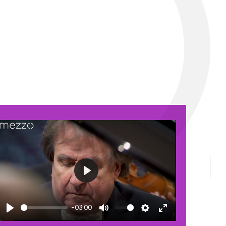
Play
-03:00
Play
Mute
Settings
Enter