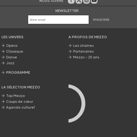
NOUS SUIVRE
Sur Facebook
Sur Twitter
Sur Instagram
Sur Youtube
NEWSLETTER
M'INSCRIRE
LES UNIVERS
A PROPOS DE MEZZO
Opéra
Les chaînes
Classique
Partenaires
Danse
Mezzo - 25 ans
Jazz
PROGRAMME
La grille Mezzo
LA SÉLECTION MEZZO
Top Mezzo
Coups de cœur
Agenda culturel