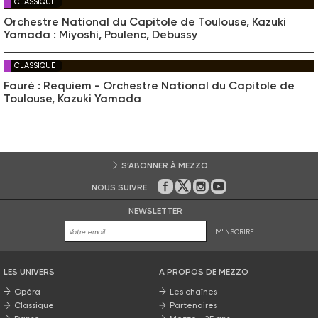
CLASSIQUE
Orchestre National du Capitole de Toulouse, Kazuki
Yamada : Miyoshi, Poulenc, Debussy
CLASSIQUE
Fauré : Requiem - Orchestre National du Capitole de
Toulouse, Kazuki Yamada
S’ABONNER À MEZZO
NOUS SUIVRE
Sur Facebook
Sur Twitter
Sur Instagram
Sur Youtube
NEWSLETTER
M'INSCRIRE
LES UNIVERS
A PROPOS DE MEZZO
Opéra
Les chaînes
Classique
Partenaires