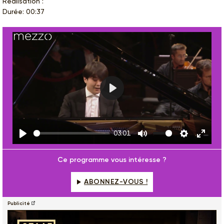
Réalisation :
Durée: 00:37
Play
03:01
Play
Mute
Settings
Enter
fulls
Ce programme vous intéresse ?
ABONNEZ-VOUS !
Publicité