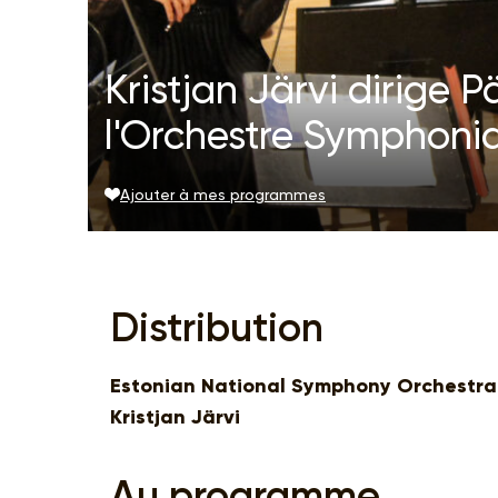
Kristjan Järvi dirige 
l'Orchestre Symphoni
Ajouter à mes programmes
Distribution
Estonian National Symphony Orchestra
Kristjan Järvi
Au programme