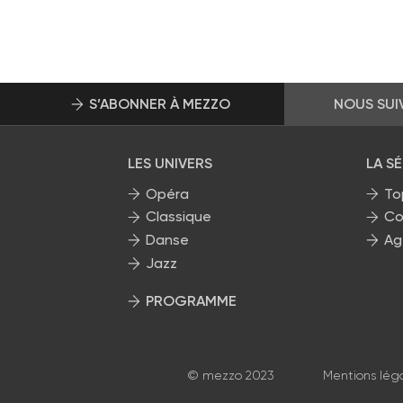
S’ABONNER À MEZZO
NOUS SUI
LES UNIVERS
LA S
Opéra
To
Classique
Co
Danse
Ag
Jazz
PROGRAMME
La grille Mezzo
© mezzo 2023
Mentions lég