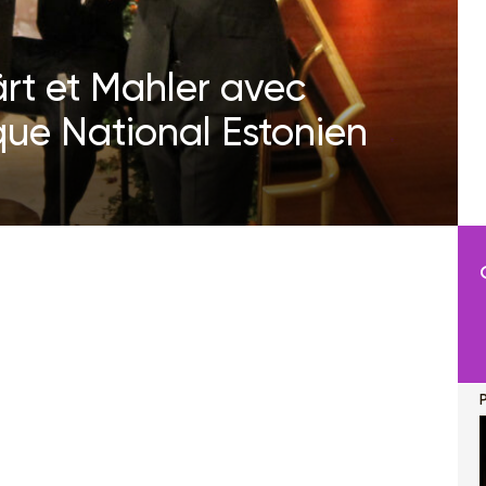
Pärt et Mahler avec
que National Estonien
P