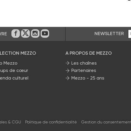
NEWSLETTER
VRE
Sur Facebook
Sur Twitter
Sur Instagram
Sur Youtube
ÉLECTION MEZZO
A PROPOS DE MEZZO
p Mezzo
Les chaînes
ups de cœur
Partenaires
enda culturel
Mezzo - 25 ans
ales & CGU
Politique de confidentialité
Gestion du consentemen