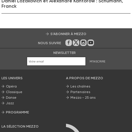
Daniel Lozakovich et Alexandre Kantorow : Schumann,
Franck
S’ABONNER À MEZZO
NOUS SUIVRE
Sur Facebook
Sur Twitter
Sur Instagram
Sur Youtube
NEWSLETTER
M'INSCRIRE
LES UNIVERS
A PROPOS DE MEZZO
Opéra
Les chaînes
Classique
Partenaires
Danse
Mezzo - 25 ans
Jazz
PROGRAMME
La grille Mezzo
LA SÉLECTION MEZZO