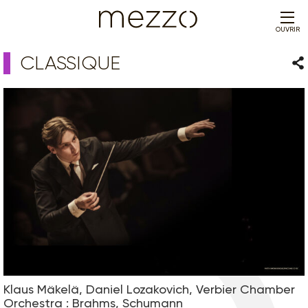
OUVRIR
CLASSIQUE
Par
Klaus Mäkelä, Daniel Lozakovich, Verbier Chamber
Orchestra : Brahms, Schumann