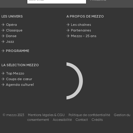
LES UNIVERS
A PROPOS DE MEZZO
Opéra
Les chaînes
Classique
Partenaires
Danse
Mezzo - 25 ans
Jazz
PROGRAMME
La grille Mezzo
LA SÉLECTION MEZZO
Top Mezzo
Coups de cœur
Agenda culturel
© mezzo 2023
Mentions légales & CGU
Politique de confidentialité
Gestion du
consentement
Accessibilité
Contact
Crédits