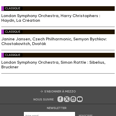
CLASSIQUE
London Symphony Orchestra, Harry Christophers :
Haydn, La Création
CLASSIQUE
Janine Jansen, Czech Philharmonic, Semyon Bychkov:
Chostakovitch, Dvořák
CLASSIQUE
London Symphony Orchestra, Simon Rattle : Sibelius,
Bruckner
S’ABONNER À MEZZO
NOUS SUIVRE
Sur Facebook
Sur Twitter
Sur Instagram
Sur Youtube
NEWSLETTER
M'INSCRIRE