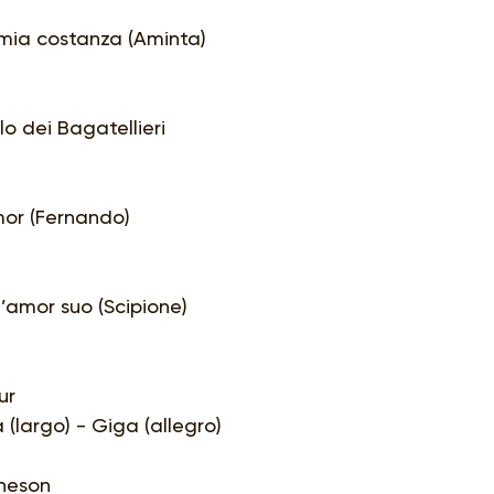
 mia costanza (Aminta)
lo dei Bagatellieri
mor (Fernando)
 l’amor suo (Scipione)
ur
(largo) - Giga (allegro)
theson