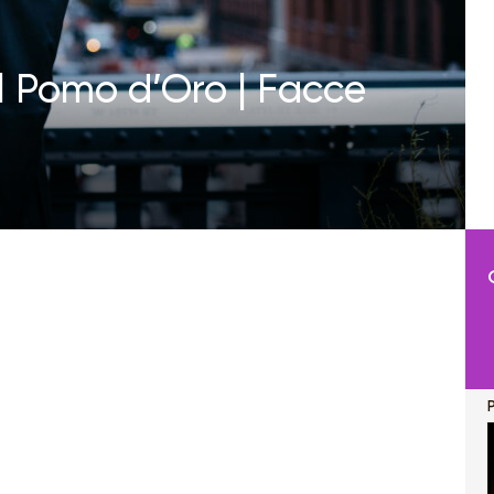
Il Pomo d’Oro | Facce
P