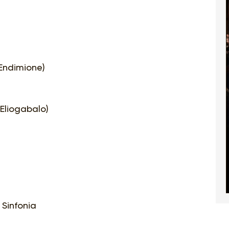
(Endimione)
(Eliogabalo)
 Sinfonia