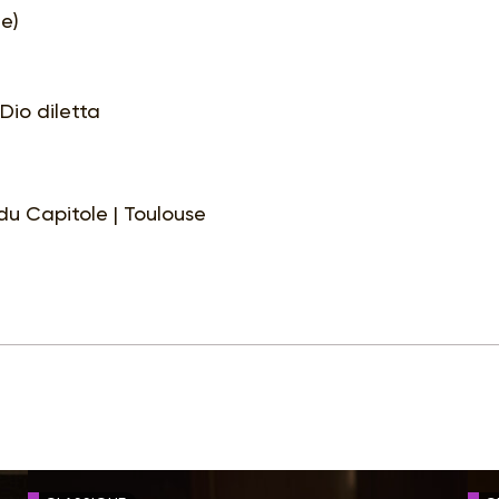
e)
Dio diletta
 du Capitole | Toulouse