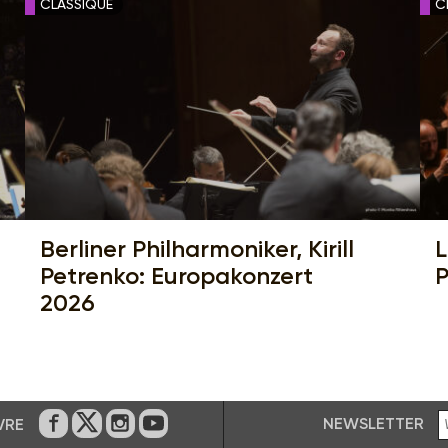
CLASSIQUE
C
Berliner Philharmoniker, Kirill
L
Petrenko: Europakonzert
P
2026
NEWSLETTER
VRE
Sur Facebook
Sur Twitter
Sur Instagram
Sur Youtube