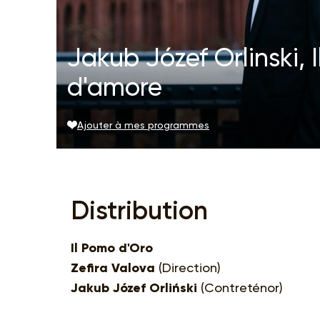
Jakub Józef Orlinski, 
d'amore
Ajouter à mes programmes
Distribution
Il Pomo d'Oro
Zefira Valova
(Direction)
Jakub Józef Orliński
(Contreténor)