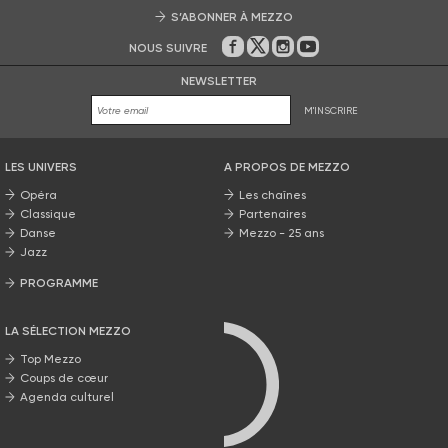
S’ABONNER À MEZZO
NOUS SUIVRE
Sur Facebook
Sur Twitter
Sur Instagram
Sur Youtube
NEWSLETTER
M'INSCRIRE
LES UNIVERS
A PROPOS DE MEZZO
Opéra
Les chaînes
Classique
Partenaires
Danse
Mezzo - 25 ans
Jazz
PROGRAMME
La grille Mezzo
LA SÉLECTION MEZZO
Top Mezzo
Coups de cœur
Agenda culturel