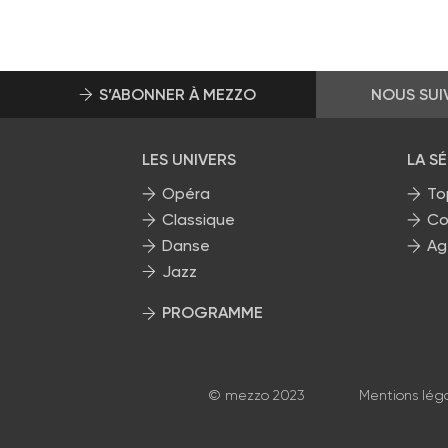
S’ABONNER À MEZZO
NOUS SUI
LES UNIVERS
LA S
Opéra
To
Classique
Co
Danse
Ag
Jazz
PROGRAMME
La grille Mezzo
© mezzo 2023
Mentions lég