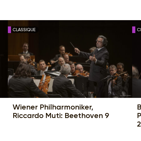
CLASSIQUE
C
Wiener Philharmoniker,
B
Riccardo Muti: Beethoven 9
P