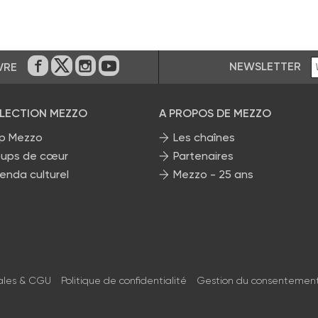
NEWSLETTER
VRE
Sur Facebook
Sur Twitter
Sur Instagram
Sur Youtube
ÉLECTION MEZZO
A PROPOS DE MEZZO
p Mezzo
Les chaînes
ups de cœur
Partenaires
enda culturel
Mezzo - 25 ans
ales & CGU
Politique de confidentialité
Gestion du consentemen