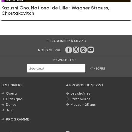
Kazushi Ono, National de Lille : Wagner Strauss,
Chostakovitch
S’ABONNER À MEZZO
NOUS SUIVRE
Sur Facebook
Sur Twitter
Sur Instagram
Sur Youtube
NEWSLETTER
M'INSCRIRE
LES UNIVERS
A PROPOS DE MEZZO
Opéra
Les chaînes
Classique
Partenaires
Danse
Mezzo - 25 ans
Jazz
PROGRAMME
La grille Mezzo