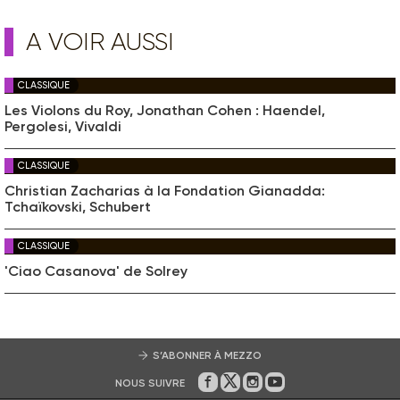
A VOIR AUSSI
CLASSIQUE
Les Violons du Roy, Jonathan Cohen : Haendel,
Pergolesi, Vivaldi
CLASSIQUE
Christian Zacharias à la Fondation Gianadda:
Tchaïkovski, Schubert
CLASSIQUE
'Ciao Casanova' de Solrey
S’ABONNER À MEZZO
NOUS SUIVRE
Sur Facebook
Sur Twitter
Sur Instagram
Sur Youtube