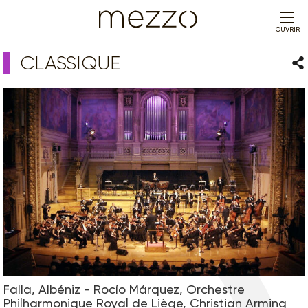
OUVRIR
CLASSIQUE
Par
Falla, Albéniz - Rocío Márquez, Orchestre
Philharmonique Royal de Liège, Christian Arming