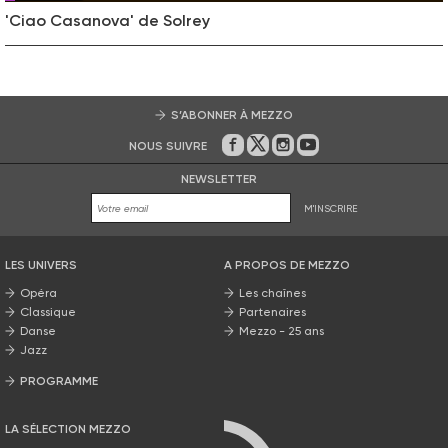
'Ciao Casanova' de Solrey
S’ABONNER À MEZZO
NOUS SUIVRE
Sur Facebook
Sur Twitter
Sur Instagram
Sur Youtube
NEWSLETTER
M'INSCRIRE
LES UNIVERS
A PROPOS DE MEZZO
Opéra
Les chaînes
Classique
Partenaires
Danse
Mezzo - 25 ans
Jazz
PROGRAMME
La grille Mezzo
LA SÉLECTION MEZZO