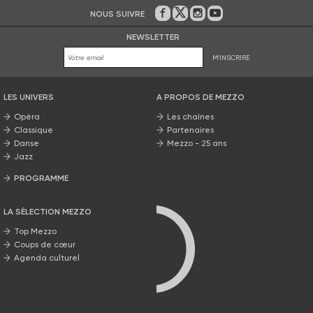
NOUS SUIVRE
Sur Facebook
Sur Twitter
Sur Instagram
Sur Youtube
NEWSLETTER
M'INSCRIRE
LES UNIVERS
A PROPOS DE MEZZO
Opéra
Les chaînes
Classique
Partenaires
Danse
Mezzo - 25 ans
Jazz
PROGRAMME
La grille Mezzo
LA SÉLECTION MEZZO
Top Mezzo
Coups de cœur
Agenda culturel