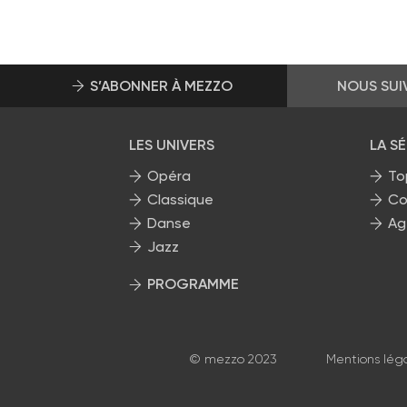
S’ABONNER À MEZZO
NOUS SUI
LES UNIVERS
LA S
Opéra
To
Classique
Co
Danse
Ag
Jazz
PROGRAMME
La grille Mezzo
© mezzo 2023
Mentions lég