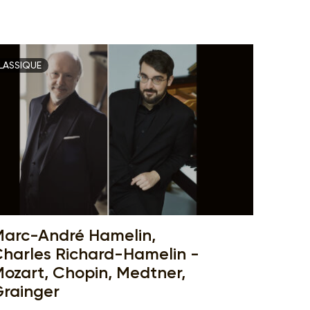
LASSIQUE
arc-André Hamelin,
harles Richard-Hamelin -
ozart, Chopin, Medtner,
rainger