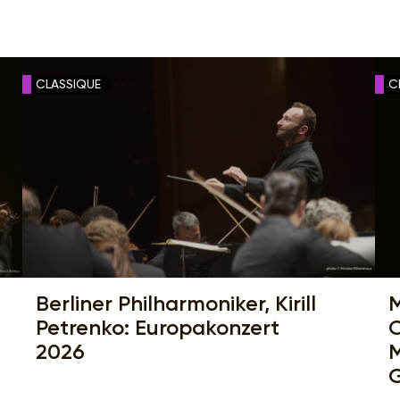
CLASSIQUE
C
Berliner Philharmoniker, Kirill
M
Petrenko: Europakonzert
C
2026
M
G