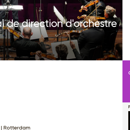
l de direction d'orchestre
P
n | Rotterdam