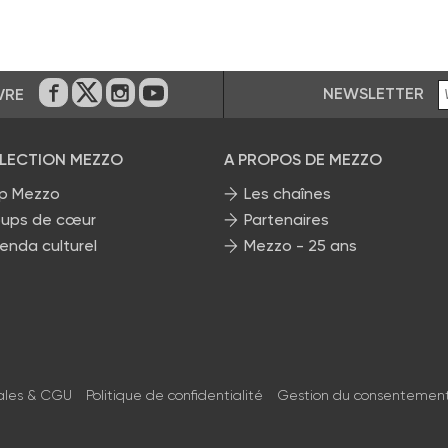
NEWSLETTER
VRE
Sur Facebook
Sur Twitter
Sur Instagram
Sur Youtube
ÉLECTION MEZZO
A PROPOS DE MEZZO
p Mezzo
Les chaînes
ups de cœur
Partenaires
enda culturel
Mezzo - 25 ans
ales & CGU
Politique de confidentialité
Gestion du consentemen