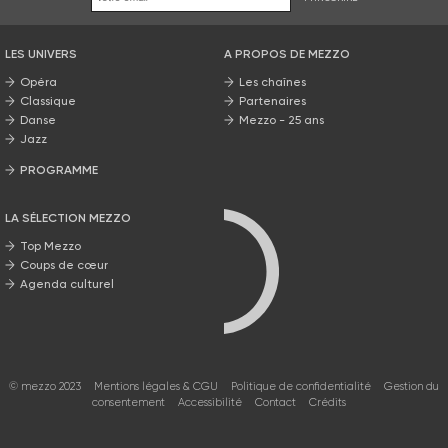
LES UNIVERS
A PROPOS DE MEZZO
Opéra
Les chaînes
Classique
Partenaires
Danse
Mezzo - 25 ans
Jazz
PROGRAMME
La grille Mezzo
LA SÉLECTION MEZZO
Top Mezzo
Coups de cœur
Agenda culturel
© mezzo 2023
Mentions légales & CGU
Politique de confidentialité
Gestion du
consentement
Accessibilité
Contact
Crédits