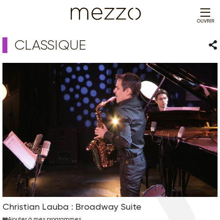
OUVRIR
CLASSIQUE
Par
Christian Lauba : Broadway Suite
Ajouter à mes programmes