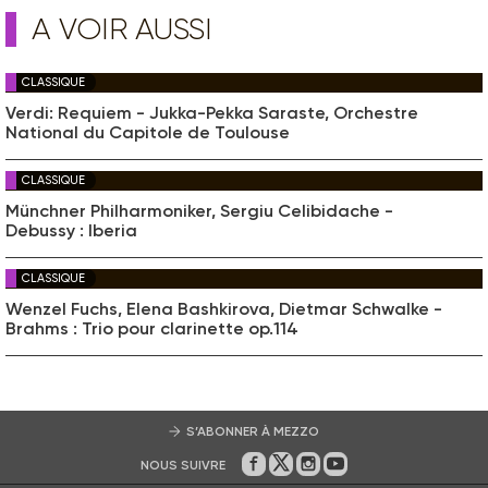
A VOIR AUSSI
CLASSIQUE
Verdi: Requiem - Jukka-Pekka Saraste, Orchestre
National du Capitole de Toulouse
CLASSIQUE
Münchner Philharmoniker, Sergiu Celibidache -
Debussy : Iberia
CLASSIQUE
Wenzel Fuchs, Elena Bashkirova, Dietmar Schwalke -
Brahms : Trio pour clarinette op.114
S’ABONNER À MEZZO
NOUS SUIVRE
Sur Facebook
Sur Twitter
Sur Instagram
Sur Youtube