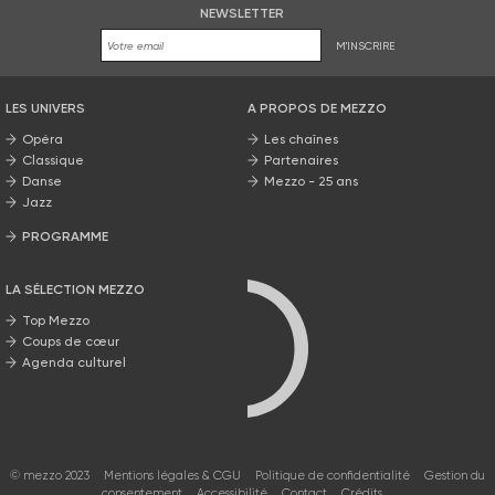
NEWSLETTER
M'INSCRIRE
LES UNIVERS
A PROPOS DE MEZZO
Opéra
Les chaînes
Classique
Partenaires
Danse
Mezzo - 25 ans
Jazz
PROGRAMME
La grille Mezzo
LA SÉLECTION MEZZO
Top Mezzo
Coups de cœur
Agenda culturel
© mezzo 2023
Mentions légales & CGU
Politique de confidentialité
Gestion du
consentement
Accessibilité
Contact
Crédits