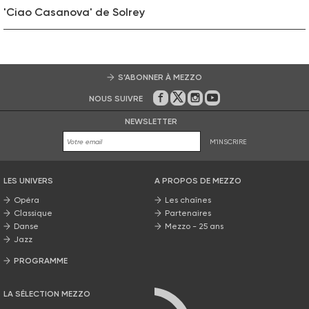
'Ciao Casanova' de Solrey
S’ABONNER À MEZZO
NOUS SUIVRE
Sur Facebook
Sur Twitter
Sur Instagram
Sur Youtube
NEWSLETTER
M'INSCRIRE
LES UNIVERS
A PROPOS DE MEZZO
Opéra
Les chaînes
Classique
Partenaires
Danse
Mezzo - 25 ans
Jazz
PROGRAMME
La grille Mezzo
LA SÉLECTION MEZZO