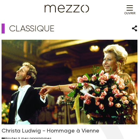
OUVRIR
CLASSIQUE
Par
Christa Ludwig - Hommage à Vienne
Ajouter à mes programmes