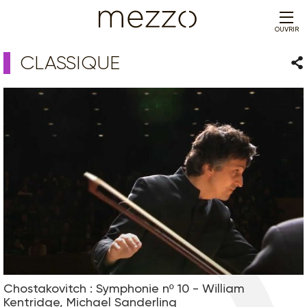
OUVRIR
CLASSIQUE
Par
Chostakovitch : Symphonie nº 10 - William
Kentridge, Michael Sanderling