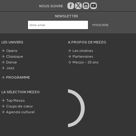
NOUS SUIVRE
Sur Facebook
Sur Twitter
Sur Instagram
Sur Youtube
NEWSLETTER
M'INSCRIRE
LES UNIVERS
A PROPOS DE MEZZO
Opéra
Les chaînes
Classique
Partenaires
Danse
Mezzo - 25 ans
Jazz
PROGRAMME
La grille Mezzo
LA SÉLECTION MEZZO
Top Mezzo
Coups de cœur
Agenda culturel