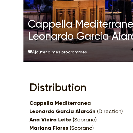
Cappella Mediterranea
Leonardo García Alar
Ajouter à mes programmes
Distribution
Cappella Mediterranea
Leonardo García Alarcón
(Direction)
Ana Vieira Leite
(Soprano)
Mariana Flores
(Soprano)