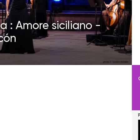
 : Amore siciliano -
cón
P