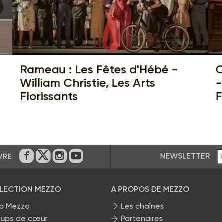
Rameau : Les Fêtes d'Hébé -
C
William Christie, Les Arts
-
Florissants
F
NEWSLETTER
VRE
Sur Facebook
Sur Twitter
Sur Instagram
Sur Youtube
ÉLECTION MEZZO
A PROPOS DE MEZZO
p Mezzo
Les chaînes
ups de cœur
Partenaires