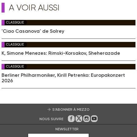
A VOIR AUSSI
CLASSIQUE
'Ciao Casanova' de Solrey
CLASSIQUE
K, Simone Menezes: Rimski-Korsakov, Sheherazade
CLASSIQUE
Berliner Philharmoniker, Kirill Petrenko: Europakonzert
2026
S’ABONNER À MEZZO
NOUS SUIVRE
Sur Facebook
Sur Twitter
Sur Instagram
Sur Youtube
NEWSLETTER