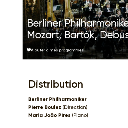
Berliner Philharmoniker
Mozart, Bartók, Debu
Ajouter à mes programmes
Distribution
Berliner Philharmoniker
Pierre Boulez
(Direction)
Maria João Pires
(Piano)