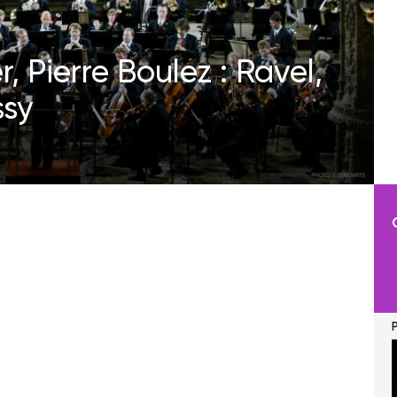
, Pierre Boulez : Ravel,
ssy
P