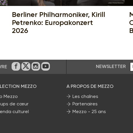
Berliner Philharmoniker, Kirill
M
Petrenko: Europakonzert
C
2026
NEWSLETTER
VRE
Sur Facebook
Sur Twitter
Sur Instagram
Sur Youtube
ÉLECTION MEZZO
A PROPOS DE MEZZO
p Mezzo
Les chaînes
ups de cœur
Partenaires
enda culturel
Mezzo - 25 ans