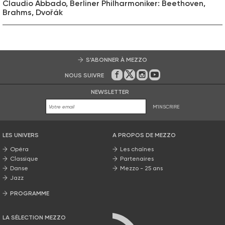
Claudio Abbado, Berliner Philharmoniker: Beethoven,
Brahms, Dvořák
S’ABONNER À MEZZO
NOUS SUIVRE
Sur Facebook
Sur Twitter
Sur Instagram
Sur Youtube
NEWSLETTER
M'INSCRIRE
LES UNIVERS
A PROPOS DE MEZZO
Opéra
Les chaînes
Classique
Partenaires
Danse
Mezzo - 25 ans
Jazz
PROGRAMME
La grille Mezzo
LA SÉLECTION MEZZO