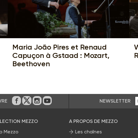
Maria João Pires et Renaud
W
Capuçon à Gstaad : Mozart,
R
Beethoven
NEWSLETTER
VRE
Sur Facebook
Sur Twitter
Sur Instagram
Sur Youtube
ÉLECTION MEZZO
A PROPOS DE MEZZO
p Mezzo
Les chaînes