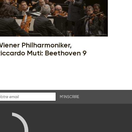
iener Philharmoniker,
iccardo Muti: Beethoven 9
M'INSCRIRE