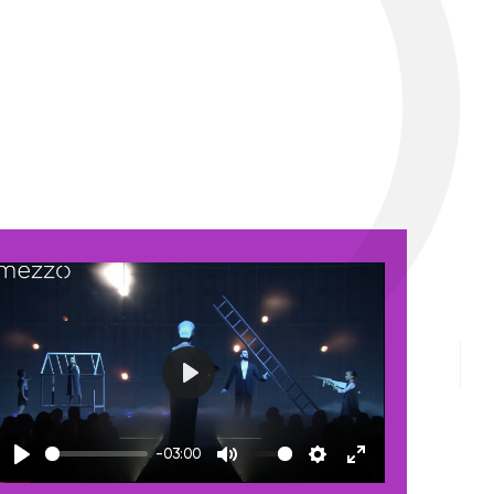
Play
-03:00
Play
Mute
Settings
Enter