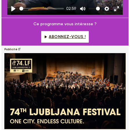
02:59
Play
Mute
Settings
Enter
fulls
Ce programme vous intéresse ?
ABONNEZ-VOUS !
Publicité