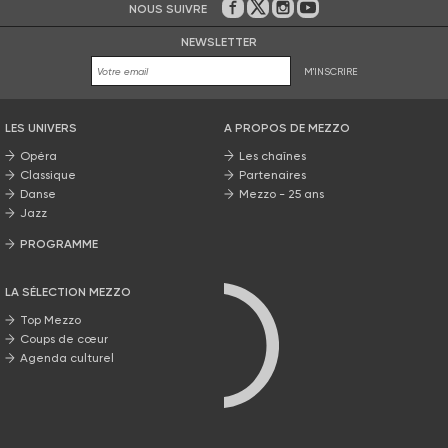
NOUS SUIVRE
Sur Facebook
Sur Twitter
Sur Instagram
Sur Youtube
NEWSLETTER
M'INSCRIRE
LES UNIVERS
A PROPOS DE MEZZO
Opéra
Les chaînes
Classique
Partenaires
Danse
Mezzo - 25 ans
Jazz
PROGRAMME
La grille Mezzo
LA SÉLECTION MEZZO
Top Mezzo
Coups de cœur
Agenda culturel