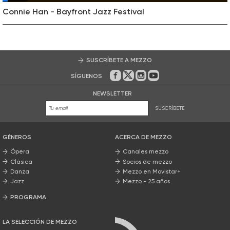
Connie Han - Bayfront Jazz Festival
SUSCRÍBETE A MEZZO
SÍGUENOS
En Facebook
En Twitter
En Instagram
En Youtube
NEWSLETTER
SUSCRÍBETE
GÉNEROS
ACERCA DE MEZZO
Ópera
Canales mezzo
Clásica
Socios de mezzo
Danza
Mezzo en Movistar+
Jazz
Mezzo - 25 años
PROGRAMA
Nuestros programas
LA SELECCIÓN DE MEZZO