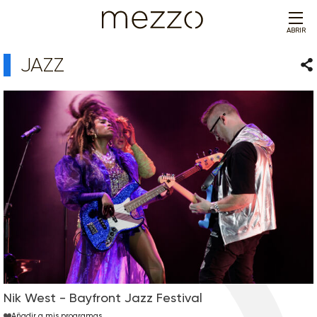
ABRIR
JAZZ
Com
Nik West - Bayfront Jazz Festival
Añadir a mis programas