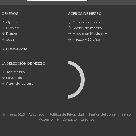
GÉNEROS
ACERCA DE MEZZO
Ópera
Canales mezzo
Clásica
Socios de mezzo
Danza
Mezzo en Movistar+
Jazz
Mezzo - 25 años
PROGRAMA
Nuestros programas
LA SELECCIÓN DE MEZZO
Top Mezzo
Favoritos
Agenda cultural
© mezzo 2023
Aviso legal
Política de Privacidad
Gestión del consentimiento
Accessibilité
Contacto
Créditos