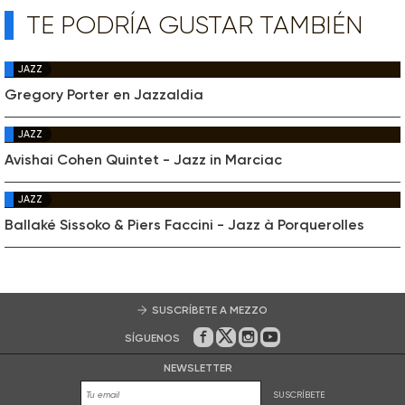
TE PODRÍA GUSTAR TAMBIÉN
JAZZ
Gregory Porter en Jazzaldia
JAZZ
Avishai Cohen Quintet - Jazz in Marciac
JAZZ
Ballaké Sissoko & Piers Faccini - Jazz à Porquerolles
SUSCRÍBETE A MEZZO
SÍGUENOS
En Facebook
En Twitter
En Instagram
En Youtube
NEWSLETTER
SUSCRÍBETE