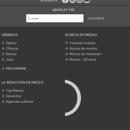
SÍGUENOS
En Facebook
En Twitter
En Instagram
En Youtube
NEWSLETTER
SUSCRÍBETE
GÉNEROS
ACERCA DE MEZZO
Ópera
Canales mezzo
Clásica
Socios de mezzo
Danza
Mezzo en Movistar+
Jazz
Mezzo - 25 años
PROGRAMA
Nuestros programas
LA SELECCIÓN DE MEZZO
Top Mezzo
Favoritos
Agenda cultural