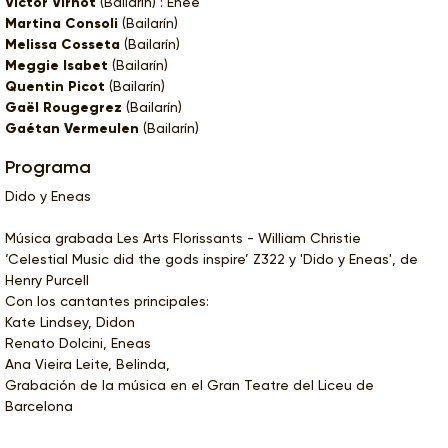
Victor Virnot
(Bailarín) : Enée
Martina Consoli
(Bailarín)
Melissa Cosseta
(Bailarín)
Meggie Isabet
(Bailarín)
Quentin Picot
(Bailarín)
Gaël Rougegrez
(Bailarín)
Gaétan Vermeulen
(Bailarín)
Programa
Dido y Eneas
Música grabada Les Arts Florissants - William Christie
‘Celestial Music did the gods inspire’ Z322 y 'Dido y Eneas', de
Henry Purcell
Con los cantantes principales:
Kate Lindsey, Didon
Renato Dolcini, Eneas
Ana Vieira Leite, Belinda,
Grabación de la música en el Gran Teatre del Liceu de
Barcelona