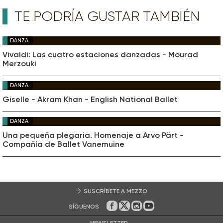
TE PODRÍA GUSTAR TAMBIÉN
DANZA
Vivaldi: Las cuatro estaciones danzadas - Mourad
Merzouki
DANZA
Giselle - Akram Khan - English National Ballet
DANZA
Una pequeña plegaria. Homenaje a Arvo Pärt -
Compañía de Ballet Vanemuine
SUSCRÍBETE A MEZZO
SÍGUENOS
En Facebook
En Twitter
En Instagram
En Youtube