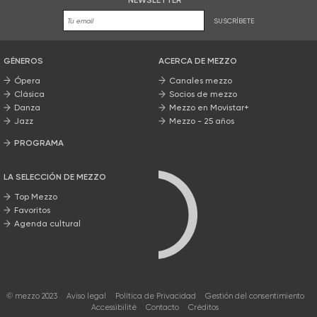
NEWSLETTER
SUSCRÍBETE
GÉNEROS
ACERCA DE MEZZO
Ópera
Canales mezzo
Clásica
Socios de mezzo
Danza
Mezzo en Movistar+
Jazz
Mezzo - 25 años
PROGRAMA
Nuestros programas
LA SELECCIÓN DE MEZZO
Top Mezzo
Favoritos
Agenda cultural
© mezzo 2023
Aviso legal
Política de Privacidad
Gestión del consentimiento
Accessibilité
Contacto
Créditos