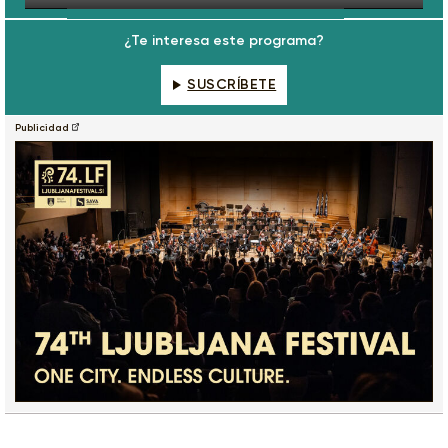
Play
Mute
Settings
Enter
fulls
¿Te interesa este programa?
SUSCRÍBETE
Publicidad