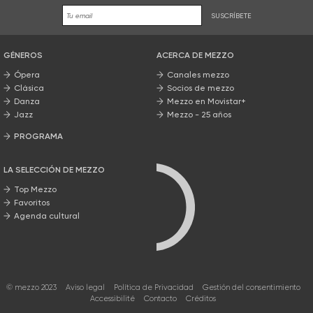
SUSCRÍBETE
GÉNEROS
ACERCA DE MEZZO
Ópera
Canales mezzo
Clásica
Socios de mezzo
Danza
Mezzo en Movistar+
Jazz
Mezzo - 25 años
PROGRAMA
Nuestros programas
LA SELECCIÓN DE MEZZO
Top Mezzo
Favoritos
Agenda cultural
© mezzo 2023
Aviso legal
Política de Privacidad
Gestión del consentimiento
Accessibilité
Contacto
Créditos