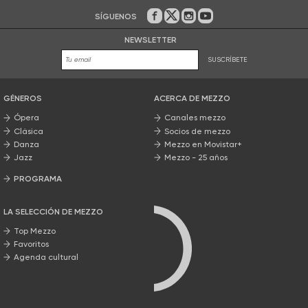
SÍGUENOS
En Facebook
En Twitter
En Instagram
En Youtube
NEWSLETTER
SUSCRÍBETE
GÉNEROS
ACERCA DE MEZZO
Ópera
Canales mezzo
Clásica
Socios de mezzo
Danza
Mezzo en Movistar+
Jazz
Mezzo - 25 años
PROGRAMA
Nuestros programas
LA SELECCIÓN DE MEZZO
Top Mezzo
Favoritos
Agenda cultural