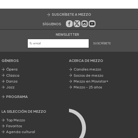
SUSCRÍBETE A MEZZO
SÍGUENOS
En Facebook
En Twitter
En Instagram
En Youtube
NEWSLETTER
SUSCRÍBETE
GÉNEROS
ACERCA DE MEZZO
Ópera
Canales mezzo
Clásica
Socios de mezzo
Danza
Mezzo en Movistar+
Jazz
Mezzo - 25 años
PROGRAMA
Nuestros programas
LA SELECCIÓN DE MEZZO
Top Mezzo
Favoritos
Agenda cultural