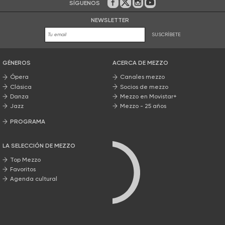
SÍGUENOS
En Facebook
En Twitter
En Instagram
En Youtube
NEWSLETTER
SUSCRÍBETE
GÉNEROS
ACERCA DE MEZZO
Ópera
Canales mezzo
Clásica
Socios de mezzo
Danza
Mezzo en Movistar+
Jazz
Mezzo - 25 años
PROGRAMA
Nuestros programas
LA SELECCIÓN DE MEZZO
Top Mezzo
Favoritos
Agenda cultural