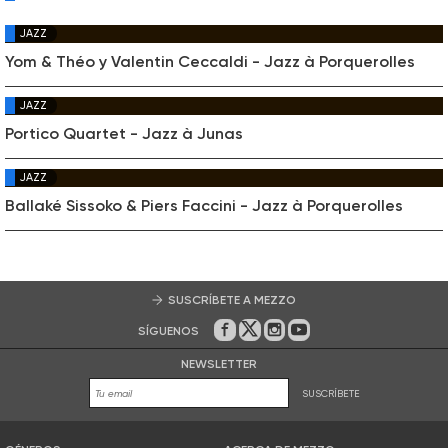
JAZZ
Yom & Théo y Valentin Ceccaldi - Jazz à Porquerolles
JAZZ
Portico Quartet - Jazz à Junas
JAZZ
Ballaké Sissoko & Piers Faccini - Jazz à Porquerolles
SUSCRÍBETE A MEZZO
SÍGUENOS
En Facebook
En Twitter
En Instagram
En Youtube
NEWSLETTER
SUSCRÍBETE