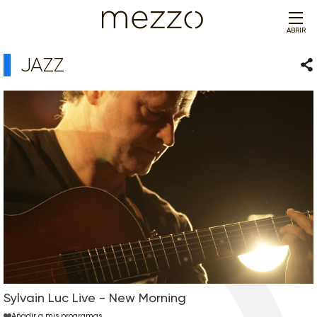
ABRIR
JAZZ
Com
Sylvain Luc Live - New Morning
Añadir a mis programas