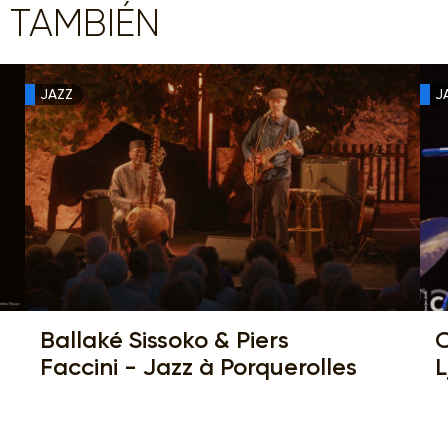
 TAMBIÉN
JAZZ
J
Ballaké Sissoko & Piers
C
Faccini - Jazz à Porquerolles
L