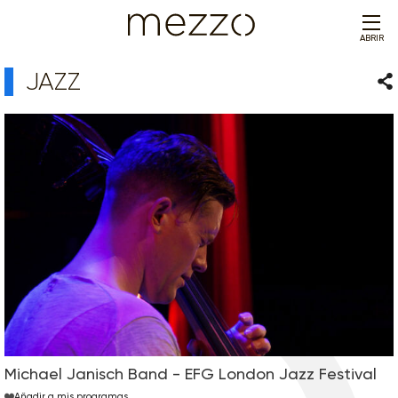
ABRIR
JAZZ
Com
Michael Janisch Band - EFG London Jazz Festival
Añadir a mis programas