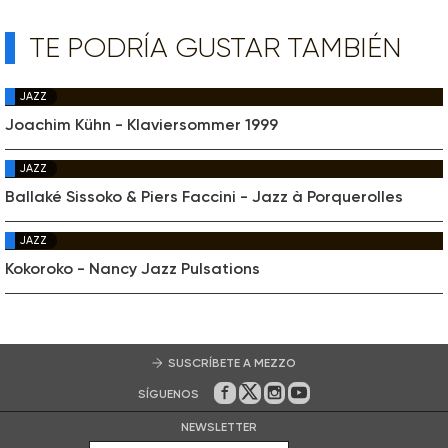
TE PODRÍA GUSTAR TAMBIÉN
JAZZ
Joachim Kühn - Klaviersommer 1999
JAZZ
Ballaké Sissoko & Piers Faccini - Jazz à Porquerolles
JAZZ
Kokoroko - Nancy Jazz Pulsations
SUSCRÍBETE A MEZZO
SÍGUENOS
En Facebook
En Twitter
En Instagram
En Youtube
NEWSLETTER