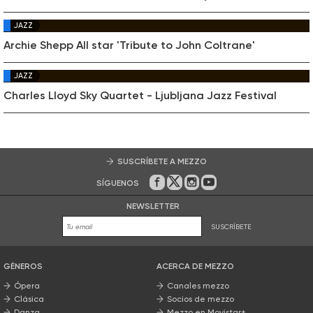
JAZZ
Archie Shepp All star 'Tribute to John Coltrane'
JAZZ
Charles Lloyd Sky Quartet - Ljubljana Jazz Festival
SUSCRÍBETE A MEZZO
SÍGUENOS
En Facebook
En Twitter
En Instagram
En Youtube
NEWSLETTER
SUSCRÍBETE
GÉNEROS
ACERCA DE MEZZO
Ópera
Canales mezzo
Clásica
Socios de mezzo
Danza
Mezzo en Movistar+