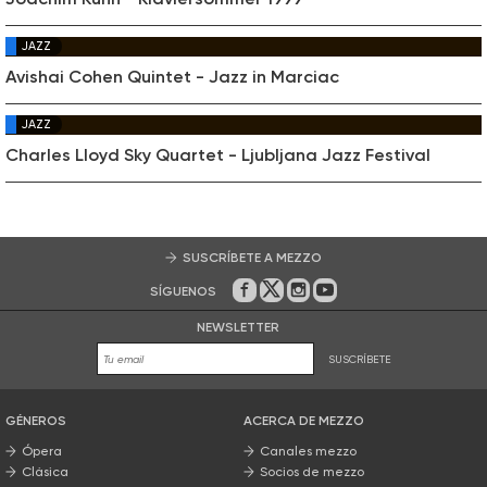
JAZZ
Avishai Cohen Quintet - Jazz in Marciac
JAZZ
Charles Lloyd Sky Quartet - Ljubljana Jazz Festival
SUSCRÍBETE A MEZZO
SÍGUENOS
En Facebook
En Twitter
En Instagram
En Youtube
NEWSLETTER
SUSCRÍBETE
GÉNEROS
ACERCA DE MEZZO
Ópera
Canales mezzo
Clásica
Socios de mezzo