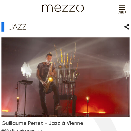
ABRIR
JAZZ
Com
Guillaume Perret - Jazz à Vienne
Añadir a mis programas