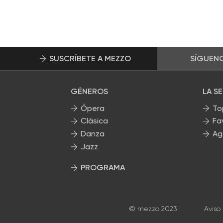
SUSCRÍBETE A MEZZO
SÍGUEN
GÉNEROS
LA S
Ópera
To
Clásica
Fa
Danza
Ag
Jazz
PROGRAMA
Nuestros programas
© mezzo 2023
Aviso