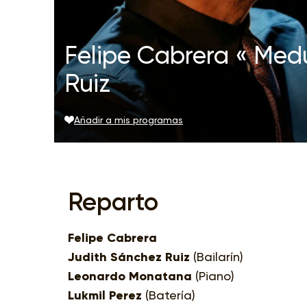
Felipe Cabrera « Med
Ruiz
Añadir a mis programas
Reparto
Felipe Cabrera
Judith Sánchez Ruiz
(Bailarín)
Leonardo Monatana
(Piano)
Lukmil Perez
(Batería)