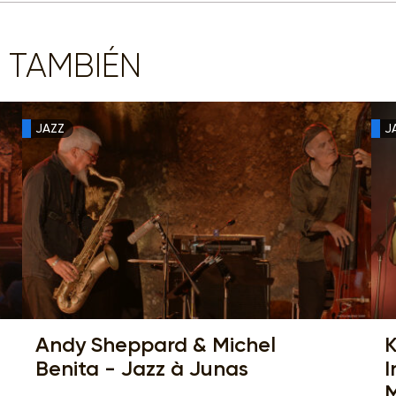
 TAMBIÉN
JAZZ
J
Andy Sheppard & Michel
K
Benita - Jazz à Junas
I
M