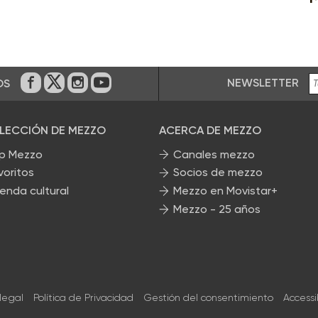
NEWSLETTER
OS
En Facebook
En Twitter
En Instagram
En Youtube
ELECCIÓN DE MEZZO
ACERCA DE MEZZO
p Mezzo
Canales mezzo
voritos
Socios de mezzo
enda cultural
Mezzo en Movistar+
Mezzo - 25 años
 legal
Política de Privacidad
Gestión del consentimiento
Accessi