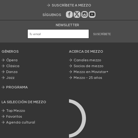
SUSCRÍBETE A MEZZO
SÍGUENOS
En Facebook
En Twitter
En Instagram
En Youtube
NEWSLETTER
SUSCRÍBETE
GÉNEROS
ACERCA DE MEZZO
Ópera
Canales mezzo
Clásica
Socios de mezzo
Danza
Mezzo en Movistar+
Jazz
Mezzo - 25 años
PROGRAMA
Nuestros programas
LA SELECCIÓN DE MEZZO
Top Mezzo
Favoritos
Agenda cultural