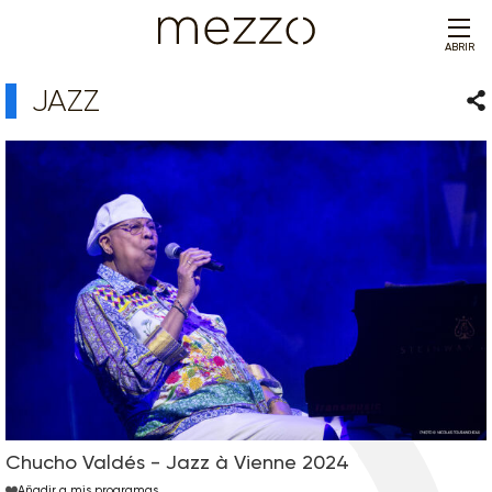
ABRIR
JAZZ
Com
Chucho Valdés - Jazz à Vienne 2024
Añadir a mis programas